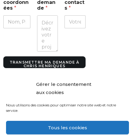
coordonn
deman
contact
o
ées
*
de
*
s
*
r
d
o
n
n
é
e
s
*
d
TRANSMETTRE MA DEMANDE À
e
CHRIS HENRIQUES
m
a
n
Gérer le consentement
d
aux cookies
e
Nous utilisons des cookies pour optimiser notre site web et notre
service.
Tous les cookies