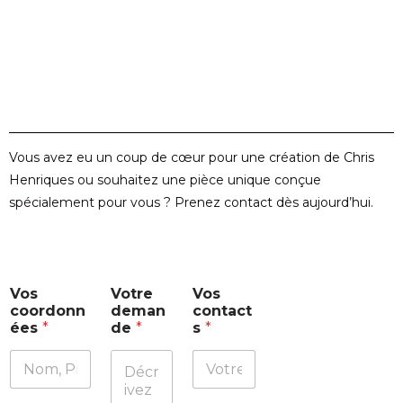
Vous avez eu un coup de cœur pour une création de Chris
Henriques ou souhaitez une pièce unique conçue
spécialement pour vous ? Prenez contact dès aujourd’hui.
V
Vos
Votre
Vos
o
coordonn
deman
contact
s
ées
*
de
*
s
*
c
o
n
t
a