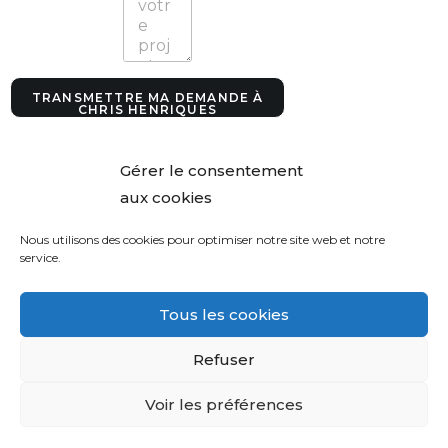
c
t
s
V
o
TRANSMETTRE MA DEMANDE À
s
CHRIS HENRIQUES
Gérer le consentement
aux cookies
Nous utilisons des cookies pour optimiser notre site web et notre
service.
Tous les cookies
Refuser
Voir les préférences