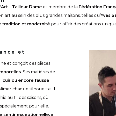
on
’Art – Tailleur Dame
et membre de la
Fédération Franç
n art au sein des plus grandes maisons, telles qu’
Yves Sa
ue
tradition et modernité
pour offrir des créations uniqu
ance et
agine et conçoit des pièces
emporelles
. Ses matières de
e, cuir ou encore fausse
blimer chaque silhouette. Il
chie au fil des saisons, où
pécialement pour elle.
sentir exceptionnelle. »