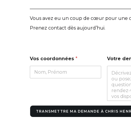
Vous avez eu un coup de cœur pour une cr
Prenez contact dès aujourd’hui.
V
Vos coordonnées
*
Votre d
o
s
d
e
m
a
n
d
e
*
TRANSMETTRE MA DEMANDE À CHRIS HEN