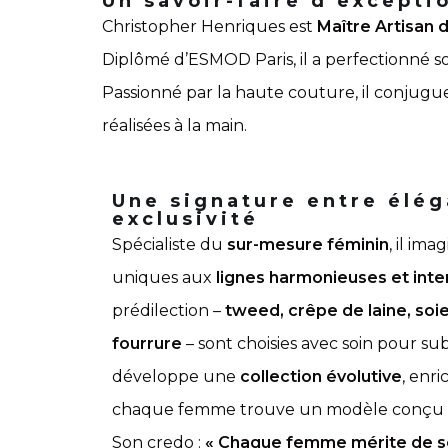
Un savoir-faire d’excepti
Christopher Henriques est
Maître Artisan d
Diplômé d’ESMOD Paris, il a perfectionné so
Passionné par la haute couture, il conjug
réalisées à la main.
Une signature entre élég
exclusivité
Spécialiste du
sur-mesure féminin
, il im
uniques aux
lignes harmonieuses et int
prédilection –
tweed, crêpe de laine, soi
fourrure
– sont choisies avec soin pour su
développe une
collection évolutive
, enri
chaque femme trouve un modèle conçu s
Son credo :
« Chaque femme mérite de se 