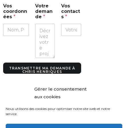
V
Vos
Votre
Vos
o
coordonn
deman
contact
t
ées
*
de
*
s
*
r
e
V
o
s
d
e
m
a
n
TRANSMETTRE MA DEMANDE À
d
CHRIS HENRIQUES
e
Gérer le consentement
aux cookies
Nous utilisons des cookies pour optimiser notre site web et notre
service.