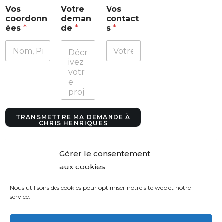
V
Vos
Votre
Vos
o
coordonn
deman
contact
t
ées
*
de
*
s
*
r
e
V
o
s
V
o
s
TRANSMETTRE MA DEMANDE À
CHRIS HENRIQUES
Gérer le consentement
aux cookies
Nous utilisons des cookies pour optimiser notre site web et notre
service.