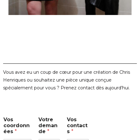
Vous avez eu un coup de cœur pour une création de Chris
Henriques ou souhaitez une pièce unique conçue
spécialement pour vous ? Prenez contact dès aujourd’hui.
V
Vos
Votre
Vos
o
coordonn
deman
contact
s
ées
*
de
*
s
*
V
o