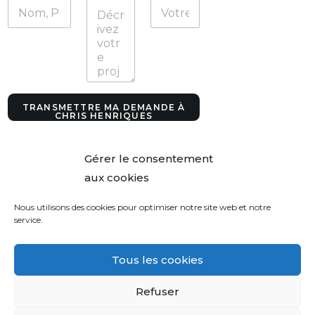
t
r
e
c
o
n
t
a
TRANSMETTRE MA DEMANDE À
c
CHRIS HENRIQUES
t
s
Gérer le consentement
aux cookies
Nous utilisons des cookies pour optimiser notre site web et notre
service.
Tous les cookies
Refuser