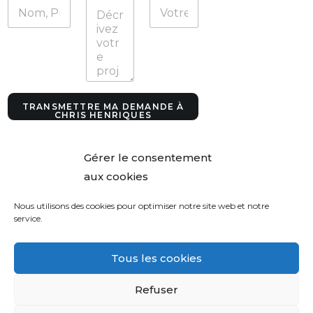
t
r
e
V
o
t
r
e
TRANSMETTRE MA DEMANDE À
CHRIS HENRIQUES
Gérer le consentement
aux cookies
Nous utilisons des cookies pour optimiser notre site web et notre
service.
Tous les cookies
Refuser