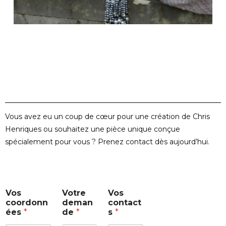
Vous avez eu un coup de cœur pour une création de Chris
Henriques ou souhaitez une pièce unique conçue
spécialement pour vous ? Prenez contact dès aujourd’hui.
V
Vos
Votre
Vos
o
coordonn
deman
contact
s
ées
*
de
*
s
*
V
o