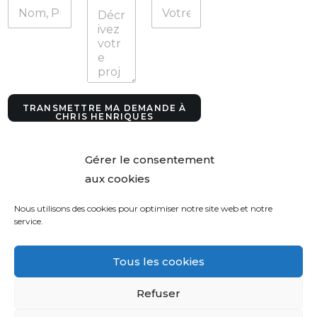
o
n
n
é
e
s
V
o
TRANSMETTRE MA DEMANDE À
s
CHRIS HENRIQUES
V
o
s
Gérer le consentement
aux cookies
Nous utilisons des cookies pour optimiser notre site web et notre
service.
Tous les cookies
Refuser