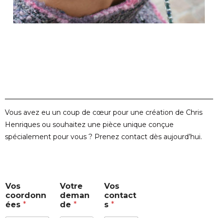
Vous avez eu un coup de cœur pour une création de Chris
Henriques ou souhaitez une pièce unique conçue
spécialement pour vous ? Prenez contact dès aujourd’hui.
c
Vos
Votre
Vos
o
coordonn
deman
contact
o
ées
*
de
*
s
*
r
d