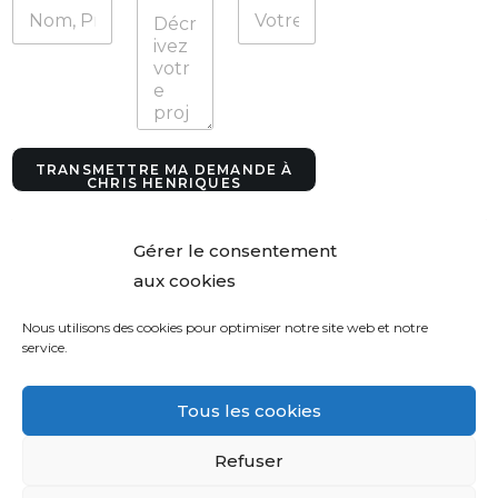
d
e
m
a
n
d
e
*
TRANSMETTRE MA DEMANDE À
CHRIS HENRIQUES
Gérer le consentement
aux cookies
Nous utilisons des cookies pour optimiser notre site web et notre
service.
Tous les cookies
Refuser