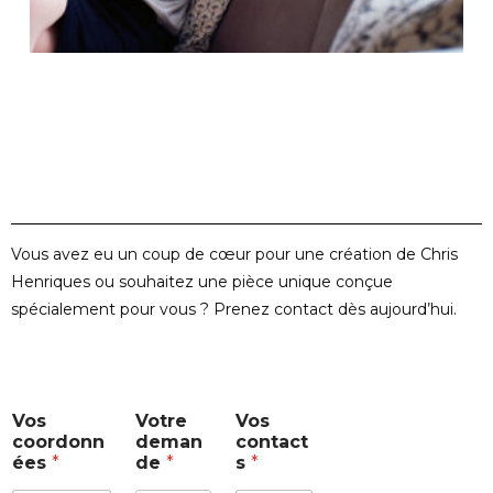
Vous avez eu un coup de cœur pour une création de Chris
Henriques ou souhaitez une pièce unique conçue
spécialement pour vous ? Prenez contact dès aujourd’hui.
V
Vos
Votre
Vos
o
coordonn
deman
contact
t
ées
*
de
*
s
*
r
e