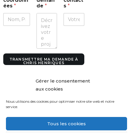
coordonn
deman
contact
n
ées
*
de
*
s
*
t
a
c
t
s
*
V
o
t
r
TRANSMETTRE MA DEMANDE À
e
CHRIS HENRIQUES
Gérer le consentement
aux cookies
Nous utilisons des cookies pour optimiser notre site web et notre
service.
Tous les cookies