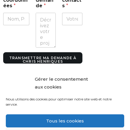
coordonn
deman
contact
o
ées
*
de
*
s
*
o
r
d
o
n
n
é
e
s
*
TRANSMETTRE MA DEMANDE À
CHRIS HENRIQUES
Gérer le consentement
aux cookies
Nous utilisons des cookies pour optimiser notre site web et notre
service.
Tous les cookies