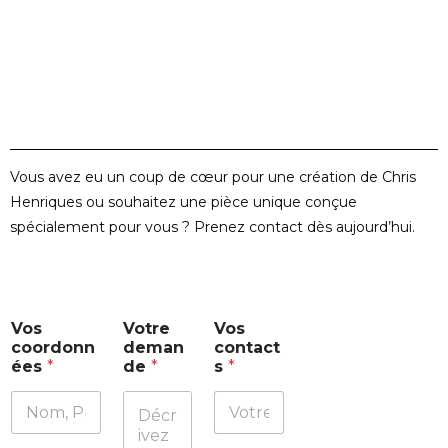
Vous avez eu un coup de cœur pour une création de Chris
Henriques ou souhaitez une pièce unique conçue
spécialement pour vous ? Prenez contact dès aujourd’hui.
d
Vos
Votre
Vos
e
coordonn
deman
contact
m
ées
*
de
*
s
*
a
n
d
e
c