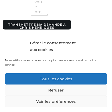
o
o
r
d
o
TRANSMETTRE MA DEMANDE À
n
CHRIS HENRIQUES
n
é
e
Gérer le consentement
s
aux cookies
*
Nous utilisons des cookies pour optimiser notre site web et notre
service.
Tous les cookies
Refuser
Voir les préférences