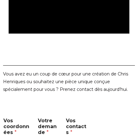
Vous avez eu un coup de cœur pour une création de Chris
Henriques ou souhaitez une pièce unique conçue
spécialement pour vous ? Prenez contact dès aujourd’hui.
V
Vos
Votre
Vos
o
coordonn
deman
contact
t
ées
*
de
*
s
*
r