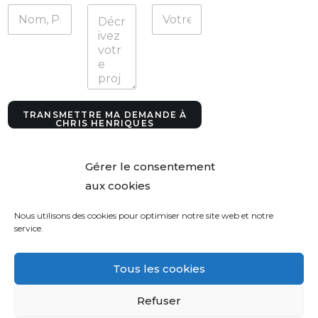
e
V
o
t
r
e
d
e
m
TRANSMETTRE MA DEMANDE À
a
CHRIS HENRIQUES
n
d
e
Gérer le consentement
aux cookies
Nous utilisons des cookies pour optimiser notre site web et notre
service.
Tous les cookies
Refuser