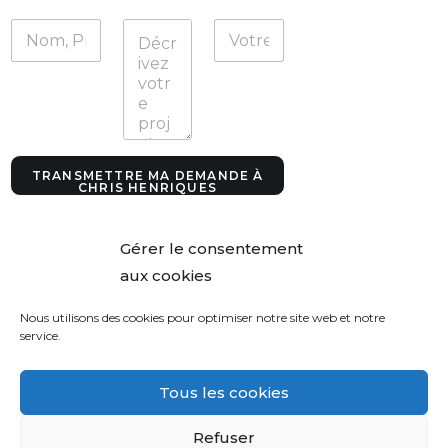
a
n
d
e
c
o
o
r
d
TRANSMETTRE MA DEMANDE À
o
CHRIS HENRIQUES
n
n
é
Gérer le consentement
e
aux cookies
s
Nous utilisons des cookies pour optimiser notre site web et notre
service.
Tous les cookies
Refuser